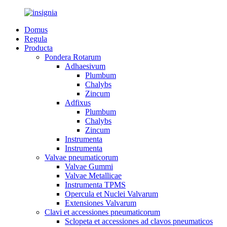
Domus
Regula
Producta
Pondera Rotarum
Adhaesivum
Plumbum
Chalybs
Zincum
Adfixus
Plumbum
Chalybs
Zincum
Instrumenta
Instrumenta
Valvae pneumaticorum
Valvae Gummi
Valvae Metallicae
Instrumenta TPMS
Opercula et Nuclei Valvarum
Extensiones Valvarum
Clavi et accessiones pneumaticorum
Sclopeta et accessiones ad clavos pneumaticos