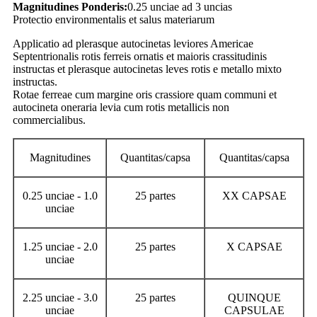
Magnitudines Ponderis:
0.25 unciae ad 3 uncias
Protectio environmentalis et salus materiarum
Applicatio ad plerasque autocinetas leviores Americae
Septentrionalis rotis ferreis ornatis et maioris crassitudinis
instructas et plerasque autocinetas leves rotis e metallo mixto
instructas.
Rotae ferreae cum margine oris crassiore quam communi et
autocineta oneraria levia cum rotis metallicis non
commercialibus.
Magnitudines
Quantitas/capsa
Quantitas/capsa
0.25 unciae - 1.0
25 partes
XX CAPSAE
unciae
1.25 unciae - 2.0
25 partes
X CAPSAE
unciae
2.25 unciae - 3.0
25 partes
QUINQUE
unciae
CAPSULAE