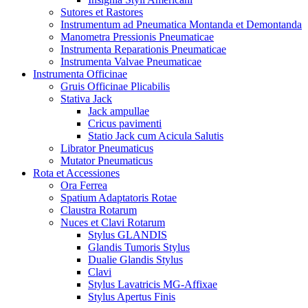
Sutores et Rastores
Instrumentum ad Pneumatica Montanda et Demontanda
Manometra Pressionis Pneumaticae
Instrumenta Reparationis Pneumaticae
Instrumenta Valvae Pneumaticae
Instrumenta Officinae
Gruis Officinae Plicabilis
Stativa Jack
Jack ampullae
Cricus pavimenti
Statio Jack cum Acicula Salutis
Librator Pneumaticus
Mutator Pneumaticus
Rota et Accessiones
Ora Ferrea
Spatium Adaptatoris Rotae
Claustra Rotarum
Nuces et Clavi Rotarum
Stylus GLANDIS
Glandis Tumoris Stylus
Dualie Glandis Stylus
Clavi
Stylus Lavatricis MG-Affixae
Stylus Apertus Finis