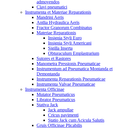
admovendos
Clavi pneumatici
Instrumenta et Materiae Reparationis
Mandrini Aeris
Antlia Hydraulica Aeris
Fractor Granorum Combinatus
Materiae Reparationis
Insignia Styli Euro
Insignia Styli Americani
Sigilla Inserta
Obturaculum Emplastrarium
Sutores et Rastores
Manometra Pressionis Pneumaticae
Instrumentum ad Pneumatica Montanda et
Demontanda
Instrumenta Reparationis Pneumaticae
Instrumenta Valvae Pneumaticae
Instrumenta Officinae
Mutator Pneumaticus
Librator Pneumaticus
Stativa Jack
Jack ampullae
Cricus pavimenti
Statio Jack cum Acicula Salutis
Gruis Officinae Plicabilis