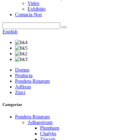
Video
Exhibitio
Contacta Nos
English
Domus
Producta
Pondera Rotarum
Adfixus
Zinci
Categoriae
Pondera Rotarum
Adhaesivum
Plumbum
Chalybs
Zincum