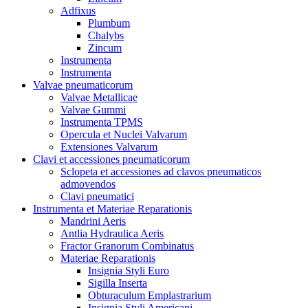
Adfixus
Plumbum
Chalybs
Zincum
Instrumenta
Instrumenta
Valvae pneumaticorum
Valvae Metallicae
Valvae Gummi
Instrumenta TPMS
Opercula et Nuclei Valvarum
Extensiones Valvarum
Clavi et accessiones pneumaticorum
Sclopeta et accessiones ad clavos pneumaticos
admovendos
Clavi pneumatici
Instrumenta et Materiae Reparationis
Mandrini Aeris
Antlia Hydraulica Aeris
Fractor Granorum Combinatus
Materiae Reparationis
Insignia Styli Euro
Sigilla Inserta
Obturaculum Emplastrarium
Insignia Styli Americani