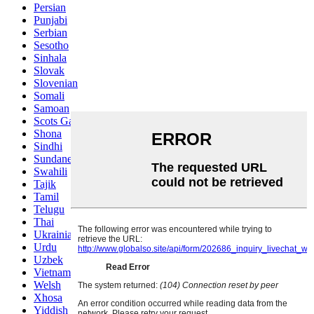
Persian
Punjabi
Serbian
Sesotho
Sinhala
Slovak
Slovenian
Somali
Samoan
Scots Gaelic
Shona
Sindhi
Sundanese
Swahili
Tajik
Tamil
Telugu
Thai
Ukrainian
Urdu
Uzbek
Vietnamese
Welsh
Xhosa
Yiddish