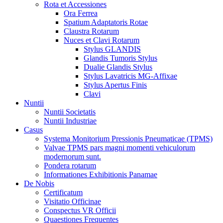
Rota et Accessiones
Ora Ferrea
Spatium Adaptatoris Rotae
Claustra Rotarum
Nuces et Clavi Rotarum
Stylus GLANDIS
Glandis Tumoris Stylus
Dualie Glandis Stylus
Stylus Lavatricis MG-Affixae
Stylus Apertus Finis
Clavi
Nuntii
Nuntii Societatis
Nuntii Industriae
Casus
Systema Monitorium Pressionis Pneumaticae (TPMS)
Valvae TPMS pars magni momenti vehiculorum
modernorum sunt.
Pondera rotarum
Informationes Exhibitionis Panamae
De Nobis
Certificatum
Visitatio Officinae
Conspectus VR Officii
Quaestiones Frequentes