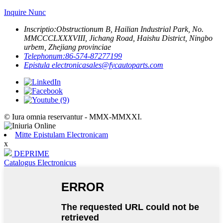
Inquire Nunc
Inscriptio:
Obstructionum B, Hailian Industrial Park, No.
MMCCCLXXXVIII, Jichang Road, Haishu District, Ningbo
urbem, Zhejiang provinciae
Telephonum:
86-574-87277199
Epistula electronica
sales@fycautoparts.com
© Iura omnia reservantur - MMX-MMXXI.
Mitte Epistulam Electronicam
x
DEPRIME
Catalogus Electronicus