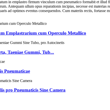
tum in emplastro firmum vinculum cum pneumatico formabit et illud firm
rum. Antequam ullum opus reparationis incipias, necesse est materias re
aris ad optimos eventus consequendos. Cum materiis rectis, fortasse mir
um Emplastrarium cum Operculo Metallico
rta, Taeniae Gummi, Tub...
is Pneumaticae
lis pro Pneumaticis Sine Camera