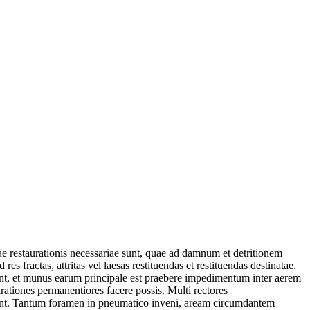
iae restaurationis necessariae sunt, quae ad damnum et detritionem
 fractas, attritas vel laesas restituendas et restituendas destinatae.
nt, et munus earum principale est praebere impedimentum inter aerem
ationes permanentiores facere possis. Multi rectores
irunt. Tantum foramen in pneumatico inveni, aream circumdantem