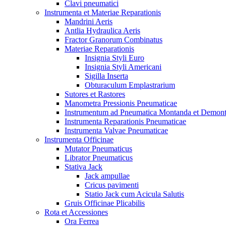
Clavi pneumatici
Instrumenta et Materiae Reparationis
Mandrini Aeris
Antlia Hydraulica Aeris
Fractor Granorum Combinatus
Materiae Reparationis
Insignia Styli Euro
Insignia Styli Americani
Sigilla Inserta
Obturaculum Emplastrarium
Sutores et Rastores
Manometra Pressionis Pneumaticae
Instrumentum ad Pneumatica Montanda et Demon
Instrumenta Reparationis Pneumaticae
Instrumenta Valvae Pneumaticae
Instrumenta Officinae
Mutator Pneumaticus
Librator Pneumaticus
Stativa Jack
Jack ampullae
Cricus pavimenti
Statio Jack cum Acicula Salutis
Gruis Officinae Plicabilis
Rota et Accessiones
Ora Ferrea