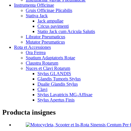
Instrumenta Officinae
Gruis Officinae Plicabilis
Stativa Jack
Jack ampullae
Cricus pavimenti
Statio Jack cum Acicula Salutis
Librator Pneumaticus
Mutator Pneumaticus
Rota et Accessiones
Ora Ferrea
Spatium Adaptatoris Rotae
Claustra Rotarum
Nuces et Clavi Rotarum
Stylus GLANDIS
Glandis Tumoris Stylus
Dualie Glandis Stylus
Clavi
Stylus Lavatricis MG-Affixae
Stylus Apertus Finis
Producta insignes