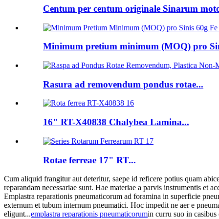
Centum per centum originale Sinarum motoc
Minimum pretium minimum (MOQ) pro Sini
Rasura ad removendum pondus rotae...
16" RT-X40838 Chalybea Lamina...
Rotae ferreae 17" RT...
Cum aliquid frangitur aut deteritur, saepe id reficere potius quam abi
reparandam necessariae sunt. Hae materiae a parvis instrumentis et acce
Emplastra reparationis pneumaticorum ad foramina in superficie pneu
externum et tubum internum pneumatici. Hoc impedit ne aer e pneumati
eligunt...
emplastra reparationis pneumaticorum
in curru suo in casibu