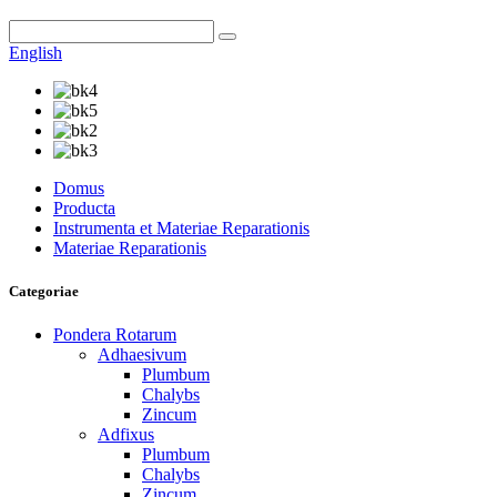
English
Domus
Producta
Instrumenta et Materiae Reparationis
Materiae Reparationis
Categoriae
Pondera Rotarum
Adhaesivum
Plumbum
Chalybs
Zincum
Adfixus
Plumbum
Chalybs
Zincum