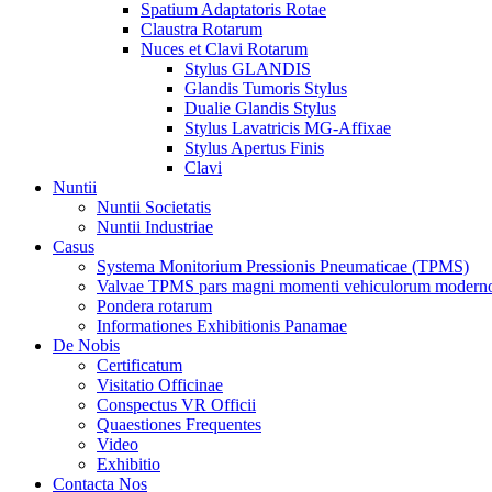
Spatium Adaptatoris Rotae
Claustra Rotarum
Nuces et Clavi Rotarum
Stylus GLANDIS
Glandis Tumoris Stylus
Dualie Glandis Stylus
Stylus Lavatricis MG-Affixae
Stylus Apertus Finis
Clavi
Nuntii
Nuntii Societatis
Nuntii Industriae
Casus
Systema Monitorium Pressionis Pneumaticae (TPMS)
Valvae TPMS pars magni momenti vehiculorum moderno
Pondera rotarum
Informationes Exhibitionis Panamae
De Nobis
Certificatum
Visitatio Officinae
Conspectus VR Officii
Quaestiones Frequentes
Video
Exhibitio
Contacta Nos