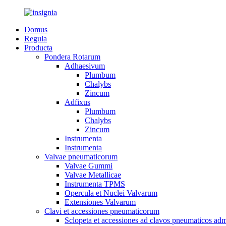
Domus
Regula
Producta
Pondera Rotarum
Adhaesivum
Plumbum
Chalybs
Zincum
Adfixus
Plumbum
Chalybs
Zincum
Instrumenta
Instrumenta
Valvae pneumaticorum
Valvae Gummi
Valvae Metallicae
Instrumenta TPMS
Opercula et Nuclei Valvarum
Extensiones Valvarum
Clavi et accessiones pneumaticorum
Sclopeta et accessiones ad clavos pneumaticos a