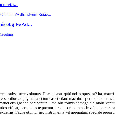
icleta...
s 60g Fe Ad...
cere et substituere volumus. Hoc in casu, quid nobis opus est? Ita, mater
ssionibus ad pigmenta et tunicas et etiam machinas pertinent, omnes ad res
matici obsignanda adhibentur. Omnibus formis et magnitudinibus veniu
co effluat, permittens te pneumatico tuto et commode vehi donec repar
s extremis. Facile utuntur nec instrumenta vel apparatum speciale requ