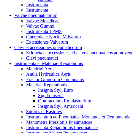
Instrumenta
Instrumenta
Valvae pneumaticorum
Valvae Metallicae
Valvae Gummi
Instrumenta TPMS
Opercula et Nuclei Valvarum
Extensiones Valvarum
Clavi et accessiones pneumaticorum
Sclopeta et accessiones ad clavos pneumaticos admoven
Clavi pneumatici
Instrumenta et Materiae Reparationis
Mandrini Aeris
Antlia Hydraulica Aeris
Fractor Granorum Combinatus
Materiae Reparationis
Insignia Styli Euro
Sigilla Inserta
Obturaculum Emplastrarium
Insignia Styli Americani
Sutores et Rastores
Instrumentum ad Pneumatica Montanda et Demontanda
Manometra Pressionis Pneumaticae
Instrumenta Reparationis Pneumaticae
Instrumenta Valvae Pneumaticae