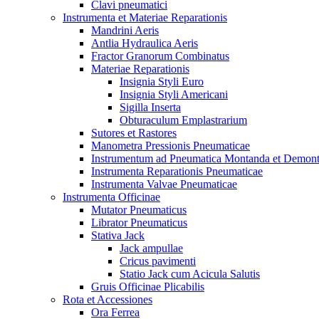
Clavi pneumatici
Instrumenta et Materiae Reparationis
Mandrini Aeris
Antlia Hydraulica Aeris
Fractor Granorum Combinatus
Materiae Reparationis
Insignia Styli Euro
Insignia Styli Americani
Sigilla Inserta
Obturaculum Emplastrarium
Sutores et Rastores
Manometra Pressionis Pneumaticae
Instrumentum ad Pneumatica Montanda et Demon
Instrumenta Reparationis Pneumaticae
Instrumenta Valvae Pneumaticae
Instrumenta Officinae
Mutator Pneumaticus
Librator Pneumaticus
Stativa Jack
Jack ampullae
Cricus pavimenti
Statio Jack cum Acicula Salutis
Gruis Officinae Plicabilis
Rota et Accessiones
Ora Ferrea