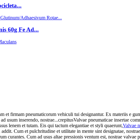
icleta...
s 60g Fe Ad...
 et firmam pneumaticorum vehiculi tui designantur. Ex materiis e gummi
i ad usum inserendo, nostrae...
crepitus
Valvae pneumaticae insertae commo
 lenem et tutam. Eis qui tactum elegantiae et styli quaerunt,
Valvae n
i addit. Cum et pulchritudine et utilitate in mente sint designatae, no
hrum curantes. Cum ad usus altae pressionis ventum est, nostrae valvae p