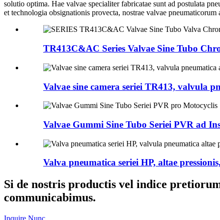
solutio optima. Hae valvae specialiter fabricatae sunt ad postulata pne
et technologia obsignationis provecta, nostrae valvae pneumaticorum al
TR413C&AC Series Valvae Sine Tubo Chro
Valvae sine camera seriei TR413, valvula p
Valvae Gummi Sine Tubo Seriei PVR ad Insc
Valva pneumatica seriei HP, altae pressionis,
Si de nostris productis vel indice pretior
communicabimus.
Inquire Nunc