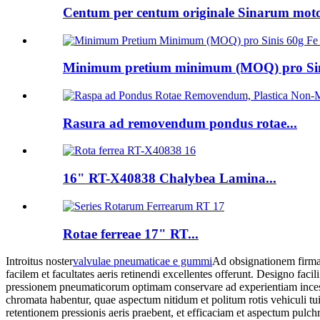
Centum per centum originale Sinarum motoc
Minimum pretium minimum (MOQ) pro Sini
Rasura ad removendum pondus rotae...
16" RT-X40838 Chalybea Lamina...
Rotae ferreae 17" RT...
Introitus noster
valvulae pneumaticae e gummi
Ad obsignationem firmam
facilem et facultates aeris retinendi excellentes offerunt. Designo facil
pressionem pneumaticorum optimam conservare ad experientiam incessus
chromata habentur, quae aspectum nitidum et politum rotis vehiculi tu
retentionem pressionis aeris praebent, et efficaciam et aspectum pulc