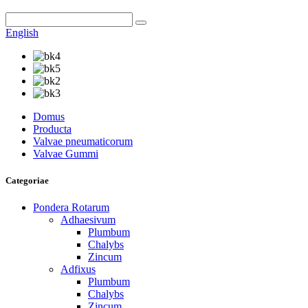
English
Domus
Producta
Valvae pneumaticorum
Valvae Gummi
Categoriae
Pondera Rotarum
Adhaesivum
Plumbum
Chalybs
Zincum
Adfixus
Plumbum
Chalybs
Zincum