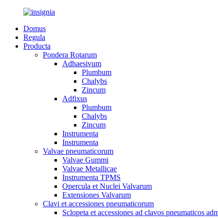
Domus
Regula
Producta
Pondera Rotarum
Adhaesivum
Plumbum
Chalybs
Zincum
Adfixus
Plumbum
Chalybs
Zincum
Instrumenta
Instrumenta
Valvae pneumaticorum
Valvae Gummi
Valvae Metallicae
Instrumenta TPMS
Opercula et Nuclei Valvarum
Extensiones Valvarum
Clavi et accessiones pneumaticorum
Sclopeta et accessiones ad clavos pneumaticos a