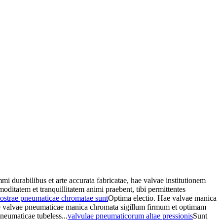
 durabilibus et arte accurata fabricatae, hae valvae institutionem
ditatem et tranquillitatem animi praebent, tibi permittentes
ostrae pneumaticae chromatae sunt
Optima electio. Hae valvae manica
strae valvae pneumaticae manica chromata sigillum firmum et optimam
neumaticae tubeless...
valvulae pneumaticorum altae pressionis
Sunt