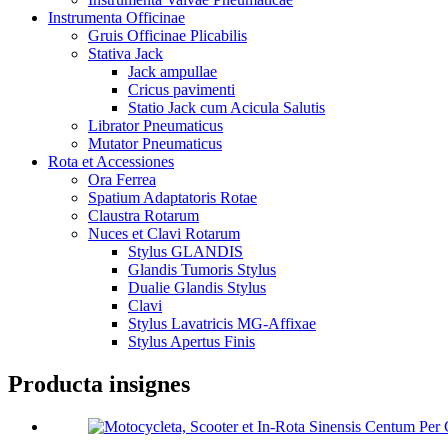
Instrumenta Officinae
Gruis Officinae Plicabilis
Stativa Jack
Jack ampullae
Cricus pavimenti
Statio Jack cum Acicula Salutis
Librator Pneumaticus
Mutator Pneumaticus
Rota et Accessiones
Ora Ferrea
Spatium Adaptatoris Rotae
Claustra Rotarum
Nuces et Clavi Rotarum
Stylus GLANDIS
Glandis Tumoris Stylus
Dualie Glandis Stylus
Clavi
Stylus Lavatricis MG-Affixae
Stylus Apertus Finis
Producta insignes