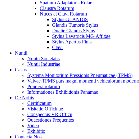
Spatium Adaptatoris Rotae
Claustra Rotarum
Nuces et Clavi Rotarum
Stylus GLANDIS
Glandis Tumoris Stylus
Dualie Glandis Stylus
Stylus Lavatricis MG-Affixae
Stylus Apertus Finis
Clavi
Nuntii
Nuntii Societatis
Nuntii Industriae
Casus
Systema Monitorium Pressionis Pneumaticae (TPMS)
Valvae TPMS pars magni momenti vehiculorum moderno
Pondera rotarum
Informationes Exhibitionis Panamae
De Nobis
Certificatum
Visitatio Officinae
Conspectus VR Officii
Quaestiones Frequentes
Video
Exhibitio
Contacta Nos