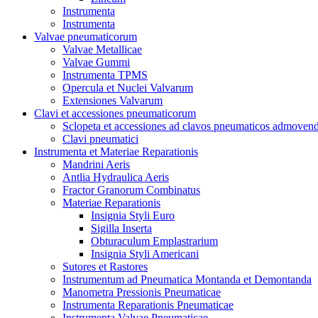
Instrumenta
Instrumenta
Valvae pneumaticorum
Valvae Metallicae
Valvae Gummi
Instrumenta TPMS
Opercula et Nuclei Valvarum
Extensiones Valvarum
Clavi et accessiones pneumaticorum
Sclopeta et accessiones ad clavos pneumaticos admoven
Clavi pneumatici
Instrumenta et Materiae Reparationis
Mandrini Aeris
Antlia Hydraulica Aeris
Fractor Granorum Combinatus
Materiae Reparationis
Insignia Styli Euro
Sigilla Inserta
Obturaculum Emplastrarium
Insignia Styli Americani
Sutores et Rastores
Instrumentum ad Pneumatica Montanda et Demontanda
Manometra Pressionis Pneumaticae
Instrumenta Reparationis Pneumaticae
Instrumenta Valvae Pneumaticae