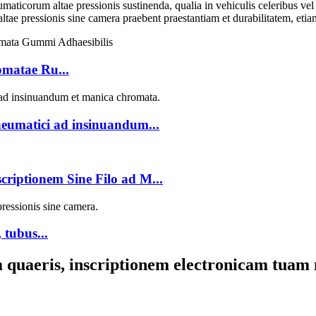
umaticorum altae pressionis sustinenda, qualia in vehiculis celeribus vel
tae pressionis sine camera praebent praestantiam et durabilitatem, etiam
matae Ru...
neumatici ad insinuandum...
riptionem Sine Filo ad M...
 tubus...
um quaeris, inscriptionem electronicam tuam