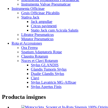
Instrumenta Valvae Pneumaticae
Instrumenta Officinae
Gruis Officinae Plicabilis
Stativa Jack
Jack ampullae
Cricus pavimenti
Statio Jack cum Acicula Salutis
Librator Pneumaticus
Mutator Pneumaticus
Rota et Accessiones
Ora Ferrea
Spatium Adaptatoris Rotae
Claustra Rotarum
Nuces et Clavi Rotarum
Stylus GLANDIS
Glandis Tumoris Stylus
Dualie Glandis Stylus
Clavi
Stylus Lavatricis MG-Affixae
Stylus Apertus Finis
Producta insignes