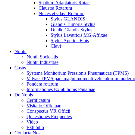
Spatium Adaptatoris Rotae
Claustra Rotarum
Nuces et Clavi Rotarum
Stylus GLANDIS
Glandis Tumoris Stylus
Dualie Glandis Stylus
Stylus Lavatricis MG-Affixae
Stylus Apertus Finis
Clavi
Nuntii
Nuntii Societatis
Nuntii Industriae
Casus
Systema Monitorium Pressionis Pneumaticae (TPMS)
Valvae TPMS pars magni momenti vehiculorum moderno
Pondera rotarum
Informationes Exhibitionis Panamae
De Nobis
Certificatum
Visitatio Officinae
Conspectus VR Officii
Quaestiones Frequentes
Video
Exhibitio
Contacta Nos