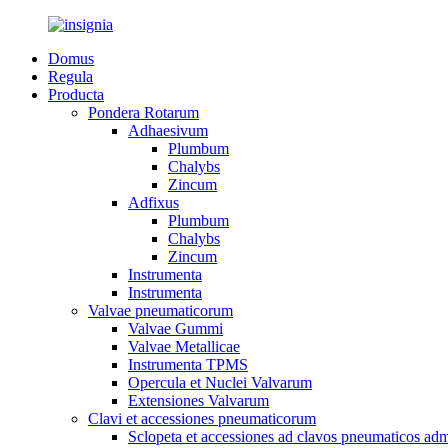
Domus
Regula
Producta
Pondera Rotarum
Adhaesivum
Plumbum
Chalybs
Zincum
Adfixus
Plumbum
Chalybs
Zincum
Instrumenta
Instrumenta
Valvae pneumaticorum
Valvae Gummi
Valvae Metallicae
Instrumenta TPMS
Opercula et Nuclei Valvarum
Extensiones Valvarum
Clavi et accessiones pneumaticorum
Sclopeta et accessiones ad clavos pneumaticos a