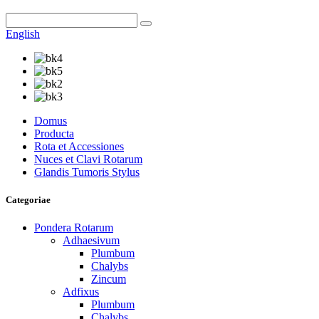
English
Domus
Producta
Rota et Accessiones
Nuces et Clavi Rotarum
Glandis Tumoris Stylus
Categoriae
Pondera Rotarum
Adhaesivum
Plumbum
Chalybs
Zincum
Adfixus
Plumbum
Chalybs