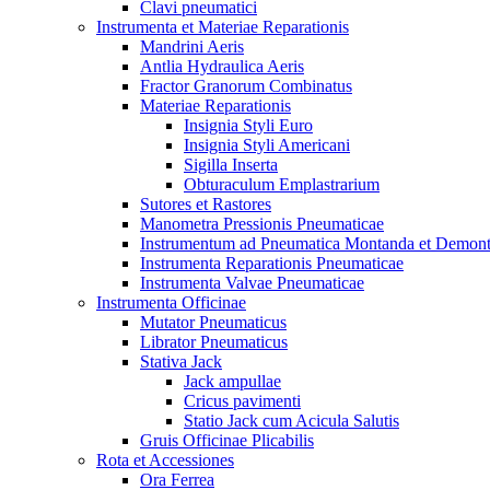
Clavi pneumatici
Instrumenta et Materiae Reparationis
Mandrini Aeris
Antlia Hydraulica Aeris
Fractor Granorum Combinatus
Materiae Reparationis
Insignia Styli Euro
Insignia Styli Americani
Sigilla Inserta
Obturaculum Emplastrarium
Sutores et Rastores
Manometra Pressionis Pneumaticae
Instrumentum ad Pneumatica Montanda et Demon
Instrumenta Reparationis Pneumaticae
Instrumenta Valvae Pneumaticae
Instrumenta Officinae
Mutator Pneumaticus
Librator Pneumaticus
Stativa Jack
Jack ampullae
Cricus pavimenti
Statio Jack cum Acicula Salutis
Gruis Officinae Plicabilis
Rota et Accessiones
Ora Ferrea