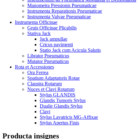
Manometra Pressionis Pneumaticae
Instrumenta Reparationis Pneumaticae
Instrumenta Valvae Pneumaticae
Instrumenta Officinae
Gruis Officinae Plicabilis
Stativa Jack
Jack ampullae
Cricus pavimenti
Statio Jack cum Acicula Salutis
Librator Pneumaticus
Mutator Pneumaticus
Rota et Accessiones
Ora Ferrea
Spatium Adaptatoris Rotae
Claustra Rotarum
Nuces et Clavi Rotarum
Stylus GLANDIS
Glandis Tumoris Stylus
Dualie Glandis Stylus
Clavi
Stylus Lavatricis MG-Affixae
Stylus Apertus Finis
Producta insignes