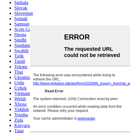
Sinhala
Slovak
Slovenian
Somali
Samoan
Scots Gaelic
Shona
Sindhi
Sundanese
Swahili
Tajik
Tamil
Telugu
Thai
Ukrainian
Urdu
Uzbek
Vietnamese
Welsh
Xhosa
Yiddish
Yoruba
Zulu
Kinyarwanda
Tatar