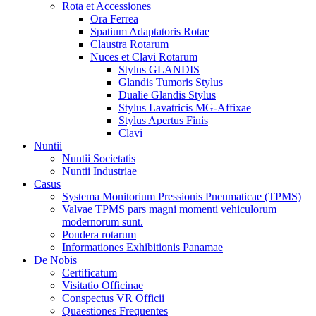
Rota et Accessiones
Ora Ferrea
Spatium Adaptatoris Rotae
Claustra Rotarum
Nuces et Clavi Rotarum
Stylus GLANDIS
Glandis Tumoris Stylus
Dualie Glandis Stylus
Stylus Lavatricis MG-Affixae
Stylus Apertus Finis
Clavi
Nuntii
Nuntii Societatis
Nuntii Industriae
Casus
Systema Monitorium Pressionis Pneumaticae (TPMS)
Valvae TPMS pars magni momenti vehiculorum
modernorum sunt.
Pondera rotarum
Informationes Exhibitionis Panamae
De Nobis
Certificatum
Visitatio Officinae
Conspectus VR Officii
Quaestiones Frequentes