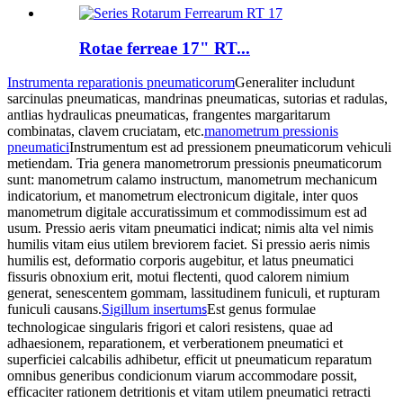
Rotae ferreae 17" RT...
Instrumenta reparationis pneumaticorum
Generaliter includunt
sarcinulas pneumaticas, mandrinas pneumaticas, sutorias et radulas,
antlias hydraulicas pneumaticas, frangentes margaritarum
combinatas, clavem cruciatam, etc.
manometrum pressionis
pneumatici
Instrumentum est ad pressionem pneumaticorum vehiculi
metiendam. Tria genera manometrorum pressionis pneumaticorum
sunt: ​​manometrum calamo instructum, manometrum mechanicum
indicatorium, et manometrum electronicum digitale, inter quos
manometrum digitale accuratissimum et commodissimum est ad
usum. Pressio aeris vitam pneumatici indicat; nimis alta vel nimis
humilis vitam eius utilem breviorem faciet. Si pressio aeris nimis
humilis est, deformatio corporis augebitur, et latus pneumatici
fissuris obnoxium erit, motui flectenti, quod calorem nimium
generat, senescentem gommam, lassitudinem funiculi, et rupturam
funiculi causans.
Sigillum insertum
Est genus formulae
s
technologicae singularis frigori et calori resistens, quae ad
adhaesionem, reparationem, et verberationem pneumatici et
superficiei calcabilis adhibetur, efficit ut pneumaticum reparatum
omnibus generibus condicionum viarum accommodare possit,
efficaciter rationem detritionis et vitam utilem pneumatici retracti