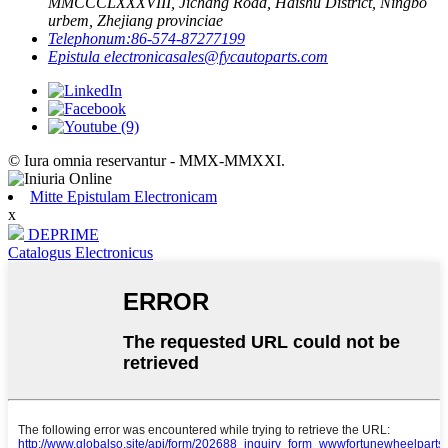
MMCCCLXXXVIII, Jichang Road, Haishu District, Ningbo
urbem, Zhejiang provinciae
Telephonum:
86-574-87277199
Epistula electronica
sales@fycautoparts.com
© Iura omnia reservantur - MMX-MMXXI.
Mitte Epistulam Electronicam
x
DEPRIME
Catalogus Electronicus