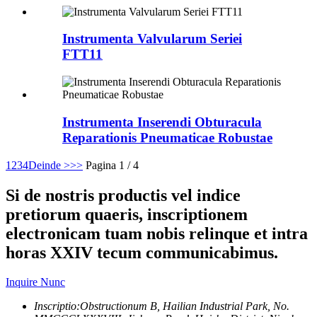
Instrumenta Valvularum Seriei
FTT11
Instrumenta Inserendi Obturacula
Reparationis Pneumaticae Robustae
1
2
3
4
Deinde >
>>
Pagina 1 / 4
Si de nostris productis vel indice
pretiorum quaeris, inscriptionem
electronicam tuam nobis relinque et intra
horas XXIV tecum communicabimus.
Inquire Nunc
Inscriptio:
Obstructionum B, Hailian Industrial Park, No.