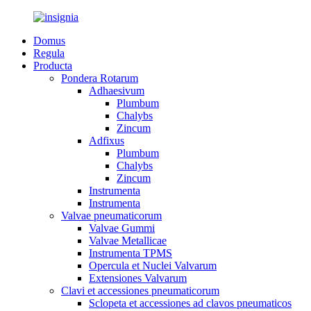
Domus
Regula
Producta
Pondera Rotarum
Adhaesivum
Plumbum
Chalybs
Zincum
Adfixus
Plumbum
Chalybs
Zincum
Instrumenta
Instrumenta
Valvae pneumaticorum
Valvae Gummi
Valvae Metallicae
Instrumenta TPMS
Opercula et Nuclei Valvarum
Extensiones Valvarum
Clavi et accessiones pneumaticorum
Sclopeta et accessiones ad clavos pneumaticos