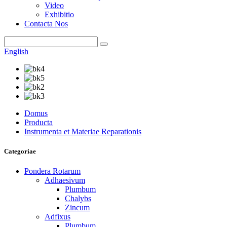
Video
Exhibitio
Contacta Nos
English
Domus
Producta
Instrumenta et Materiae Reparationis
Categoriae
Pondera Rotarum
Adhaesivum
Plumbum
Chalybs
Zincum
Adfixus
Plumbum