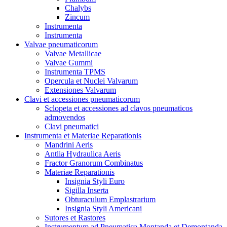
Chalybs
Zincum
Instrumenta
Instrumenta
Valvae pneumaticorum
Valvae Metallicae
Valvae Gummi
Instrumenta TPMS
Opercula et Nuclei Valvarum
Extensiones Valvarum
Clavi et accessiones pneumaticorum
Sclopeta et accessiones ad clavos pneumaticos
admovendos
Clavi pneumatici
Instrumenta et Materiae Reparationis
Mandrini Aeris
Antlia Hydraulica Aeris
Fractor Granorum Combinatus
Materiae Reparationis
Insignia Styli Euro
Sigilla Inserta
Obturaculum Emplastrarium
Insignia Styli Americani
Sutores et Rastores
Instrumentum ad Pneumatica Montanda et Demontanda