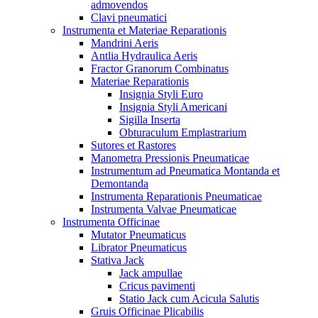
admovendos
Clavi pneumatici
Instrumenta et Materiae Reparationis
Mandrini Aeris
Antlia Hydraulica Aeris
Fractor Granorum Combinatus
Materiae Reparationis
Insignia Styli Euro
Insignia Styli Americani
Sigilla Inserta
Obturaculum Emplastrarium
Sutores et Rastores
Manometra Pressionis Pneumaticae
Instrumentum ad Pneumatica Montanda et
Demontanda
Instrumenta Reparationis Pneumaticae
Instrumenta Valvae Pneumaticae
Instrumenta Officinae
Mutator Pneumaticus
Librator Pneumaticus
Stativa Jack
Jack ampullae
Cricus pavimenti
Statio Jack cum Acicula Salutis
Gruis Officinae Plicabilis