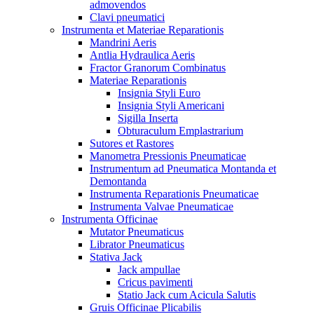
admovendos
Clavi pneumatici
Instrumenta et Materiae Reparationis
Mandrini Aeris
Antlia Hydraulica Aeris
Fractor Granorum Combinatus
Materiae Reparationis
Insignia Styli Euro
Insignia Styli Americani
Sigilla Inserta
Obturaculum Emplastrarium
Sutores et Rastores
Manometra Pressionis Pneumaticae
Instrumentum ad Pneumatica Montanda et
Demontanda
Instrumenta Reparationis Pneumaticae
Instrumenta Valvae Pneumaticae
Instrumenta Officinae
Mutator Pneumaticus
Librator Pneumaticus
Stativa Jack
Jack ampullae
Cricus pavimenti
Statio Jack cum Acicula Salutis
Gruis Officinae Plicabilis