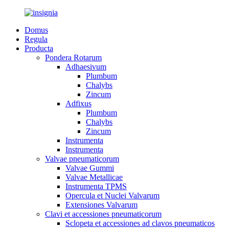
Domus
Regula
Producta
Pondera Rotarum
Adhaesivum
Plumbum
Chalybs
Zincum
Adfixus
Plumbum
Chalybs
Zincum
Instrumenta
Instrumenta
Valvae pneumaticorum
Valvae Gummi
Valvae Metallicae
Instrumenta TPMS
Opercula et Nuclei Valvarum
Extensiones Valvarum
Clavi et accessiones pneumaticorum
Sclopeta et accessiones ad clavos pneumaticos