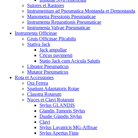
Sutores et Rastores
Instrumentum ad Pneumatica Montanda et Demontanda
Manometra Pressionis Pneumaticae
Instrumenta Reparationis Pneumaticae
Instrumenta Valvae Pneumaticae
Instrumenta Officinae
Gruis Officinae Plicabilis
Stativa Jack
Jack ampullae
Cricus pavimenti
Statio Jack cum Acicula Salutis
Librator Pneumaticus
Mutator Pneumaticus
Rota et Accessiones
Ora Ferrea
Spatium Adaptatoris Rotae
Claustra Rotarum
Nuces et Clavi Rotarum
Stylus GLANDIS
Glandis Tumoris Stylus
Dualie Glandis Stylus
Clavi
Stylus Lavatricis MG-Affixae
Stylus Apertus Finis