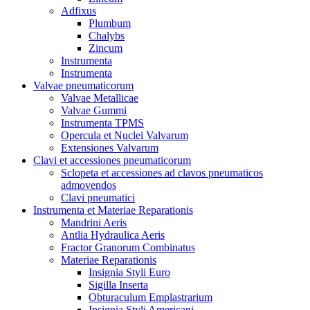
Adfixus
Plumbum
Chalybs
Zincum
Instrumenta
Instrumenta
Valvae pneumaticorum
Valvae Metallicae
Valvae Gummi
Instrumenta TPMS
Opercula et Nuclei Valvarum
Extensiones Valvarum
Clavi et accessiones pneumaticorum
Sclopeta et accessiones ad clavos pneumaticos
admovendos
Clavi pneumatici
Instrumenta et Materiae Reparationis
Mandrini Aeris
Antlia Hydraulica Aeris
Fractor Granorum Combinatus
Materiae Reparationis
Insignia Styli Euro
Sigilla Inserta
Obturaculum Emplastrarium
Insignia Styli Americani