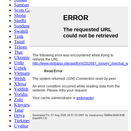
Samoan
Scots Gaelic
Shona
Sindhi
Sundanese
Swahili
Tajik
Tamil
Telugu
Thai
Ukrainian
Urdu
Uzbek
Vietnamese
Welsh
Xhosa
Yiddish
Yoruba
Zulu
Kinyarwanda
Tatar
Oriya
Turkmen
Uyghur