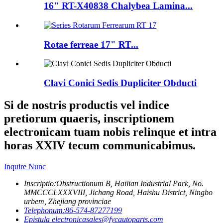
16" RT-X40838 Chalybea Lamina...
Rotae ferreae 17" RT...
Clavi Conici Sedis Dupliciter Obducti
Si de nostris productis vel indice
pretiorum quaeris, inscriptionem
electronicam tuam nobis relinque et intra
horas XXIV tecum communicabimus.
Inquire Nunc
Inscriptio:
Obstructionum B, Hailian Industrial Park, No.
MMCCCLXXXVIII, Jichang Road, Haishu District, Ningbo
urbem, Zhejiang provinciae
Telephonum:
86-574-87277199
Epistula electronica
sales@fycautoparts.com