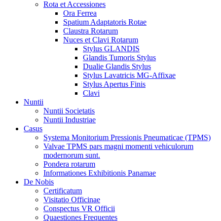
Rota et Accessiones
Ora Ferrea
Spatium Adaptatoris Rotae
Claustra Rotarum
Nuces et Clavi Rotarum
Stylus GLANDIS
Glandis Tumoris Stylus
Dualie Glandis Stylus
Stylus Lavatricis MG-Affixae
Stylus Apertus Finis
Clavi
Nuntii
Nuntii Societatis
Nuntii Industriae
Casus
Systema Monitorium Pressionis Pneumaticae (TPMS)
Valvae TPMS pars magni momenti vehiculorum
modernorum sunt.
Pondera rotarum
Informationes Exhibitionis Panamae
De Nobis
Certificatum
Visitatio Officinae
Conspectus VR Officii
Quaestiones Frequentes