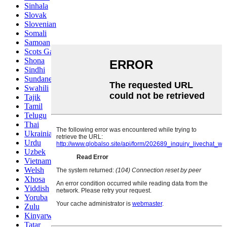
Sinhala
Slovak
Slovenian
Somali
Samoan
Scots Gaelic
Shona
Sindhi
Sundanese
Swahili
Tajik
Tamil
Telugu
Thai
Ukrainian
Urdu
Uzbek
Vietnamese
Welsh
Xhosa
Yiddish
Yoruba
Zulu
Kinyarwanda
Tatar