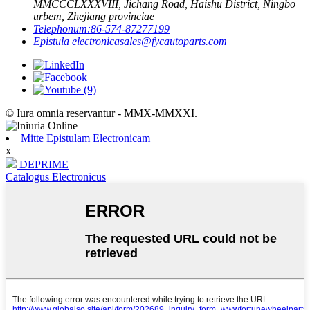
MMCCCLXXXVIII, Jichang Road, Haishu District, Ningbo
urbem, Zhejiang provinciae
Telephonum:
86-574-87277199
Epistula electronica
sales@fycautoparts.com
© Iura omnia reservantur - MMX-MMXXI.
Mitte Epistulam Electronicam
x
DEPRIME
Catalogus Electronicus