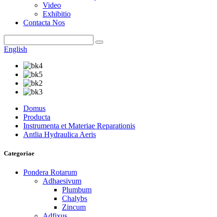
Video
Exhibitio
Contacta Nos
English
Domus
Producta
Instrumenta et Materiae Reparationis
Antlia Hydraulica Aeris
Categoriae
Pondera Rotarum
Adhaesivum
Plumbum
Chalybs
Zincum
Adfixus