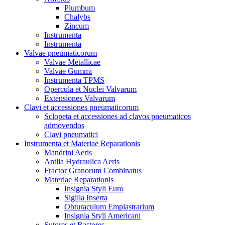
Plumbum
Chalybs
Zincum
Instrumenta
Instrumenta
Valvae pneumaticorum
Valvae Metallicae
Valvae Gummi
Instrumenta TPMS
Opercula et Nuclei Valvarum
Extensiones Valvarum
Clavi et accessiones pneumaticorum
Sclopeta et accessiones ad clavos pneumaticos
admovendos
Clavi pneumatici
Instrumenta et Materiae Reparationis
Mandrini Aeris
Antlia Hydraulica Aeris
Fractor Granorum Combinatus
Materiae Reparationis
Insignia Styli Euro
Sigilla Inserta
Obturaculum Emplastrarium
Insignia Styli Americani
Sutores et Rastores