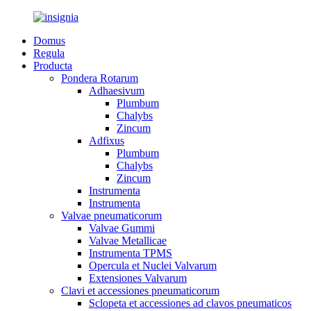
Domus
Regula
Producta
Pondera Rotarum
Adhaesivum
Plumbum
Chalybs
Zincum
Adfixus
Plumbum
Chalybs
Zincum
Instrumenta
Instrumenta
Valvae pneumaticorum
Valvae Gummi
Valvae Metallicae
Instrumenta TPMS
Opercula et Nuclei Valvarum
Extensiones Valvarum
Clavi et accessiones pneumaticorum
Sclopeta et accessiones ad clavos pneumaticos