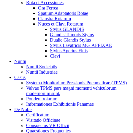
Rota et Accessiones
Ora Ferrea
Spatium Adaptatoris Rotae
Claustra Rotarum
Nuces et Clavi Rotarum
Stylus GLANDIS
Glandis Tumoris Stylus
Dualie Glandis Stylus
Stylus Lavatricis MG-AFFIXAE
Stylus Apertus Finis
Clavi
Nuntii
Nuntii Societatis
Nuntii Industriae
Casus
Systema Monitorium Pressionis Pneumaticae (TPMS)
Valvae TPMS pars magni momenti vehiculorum
modernorum sunt.
Pondera rotarum
Informationes Exhibitionis Panamae
De Nobis
Certificatum
Visitatio Officinae
Conspectus VR Officii
Quaestiones Frequentes