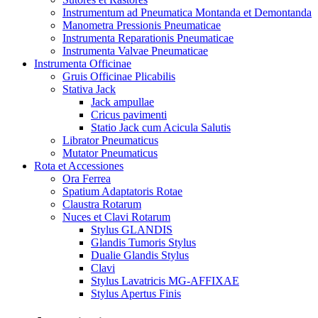
Instrumentum ad Pneumatica Montanda et Demontanda
Manometra Pressionis Pneumaticae
Instrumenta Reparationis Pneumaticae
Instrumenta Valvae Pneumaticae
Instrumenta Officinae
Gruis Officinae Plicabilis
Stativa Jack
Jack ampullae
Cricus pavimenti
Statio Jack cum Acicula Salutis
Librator Pneumaticus
Mutator Pneumaticus
Rota et Accessiones
Ora Ferrea
Spatium Adaptatoris Rotae
Claustra Rotarum
Nuces et Clavi Rotarum
Stylus GLANDIS
Glandis Tumoris Stylus
Dualie Glandis Stylus
Clavi
Stylus Lavatricis MG-AFFIXAE
Stylus Apertus Finis