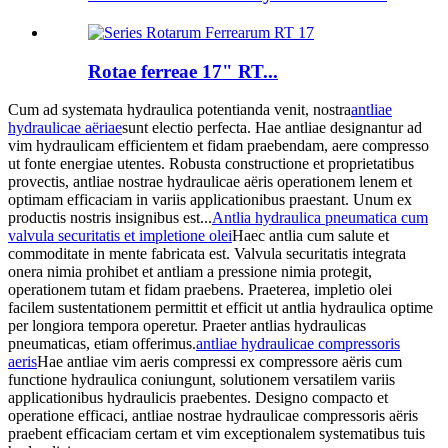
Rotae ferreae 17" RT...
Cum ad systemata hydraulica potentianda venit, nostra
antliae
hydraulicae aëriae
sunt electio perfecta. Hae antliae designantur ad
vim hydraulicam efficientem et fidam praebendam, aere compresso
ut fonte energiae utentes. Robusta constructione et proprietatibus
provectis, antliae nostrae hydraulicae aëris operationem lenem et
optimam efficaciam in variis applicationibus praestant. Unum ex
productis nostris insignibus est...
Antlia hydraulica pneumatica cum
valvula securitatis et impletione olei
Haec antlia cum salute et
commoditate in mente fabricata est. Valvula securitatis integrata
onera nimia prohibet et antliam a pressione nimia protegit,
operationem tutam et fidam praebens. Praeterea, impletio olei
facilem sustentationem permittit et efficit ut antlia hydraulica optime
per longiora tempora operetur. Praeter antlias hydraulicas
pneumaticas, etiam offerimus.
antliae hydraulicae compressoris
aeris
Hae antliae vim aeris compressi ex compressore aëris cum
functione hydraulica coniungunt, solutionem versatilem variis
applicationibus hydraulicis praebentes. Designo compacto et
operatione efficaci, antliae nostrae hydraulicae compressoris aëris
praebent efficaciam certam et vim exceptionalem systematibus tuis