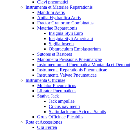
Clavi pneumatici
Instrumenta et Materiae Reparationis
Mandrini Aeris
Antlia Hydraulica Aeris
Fractor Granorum Combinatus
Materiae Reparationis
Insignia Styli Euro
Insignia Styli Americani
Sigilla Inserta
Obturaculum Emplastrarium
Sutores et Rastores
Manometra Pressionis Pneumaticae
Instrumentum ad Pneumatica Montanda et Demon
Instrumenta Reparationis Pneumaticae
Instrumenta Valvae Pneumaticae
Instrumenta Officinae
Mutator Pneumaticus
Librator Pneumaticus
Stativa Jack
Jack ampullae
Cricus pavimenti
Statio Jack cum Acicula Salutis
Gruis Officinae Plicabilis
Rota et Accessiones
Ora Ferrea