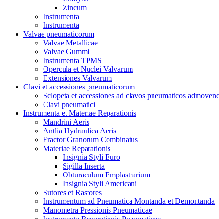
Zincum
Instrumenta
Instrumenta
Valvae pneumaticorum
Valvae Metallicae
Valvae Gummi
Instrumenta TPMS
Opercula et Nuclei Valvarum
Extensiones Valvarum
Clavi et accessiones pneumaticorum
Sclopeta et accessiones ad clavos pneumaticos admoven
Clavi pneumatici
Instrumenta et Materiae Reparationis
Mandrini Aeris
Antlia Hydraulica Aeris
Fractor Granorum Combinatus
Materiae Reparationis
Insignia Styli Euro
Sigilla Inserta
Obturaculum Emplastrarium
Insignia Styli Americani
Sutores et Rastores
Instrumentum ad Pneumatica Montanda et Demontanda
Manometra Pressionis Pneumaticae
Instrumenta Reparationis Pneumaticae