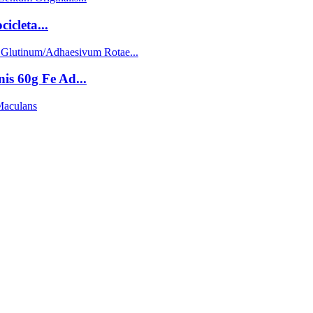
icleta...
s 60g Fe Ad...