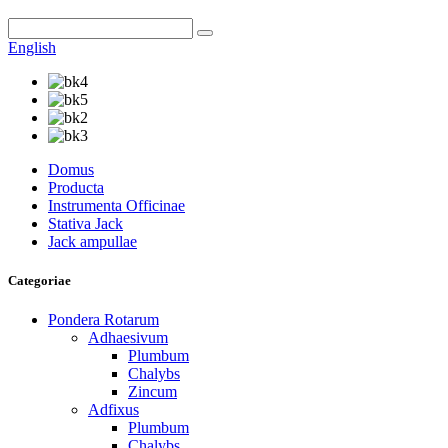
English
Domus
Producta
Instrumenta Officinae
Stativa Jack
Jack ampullae
Categoriae
Pondera Rotarum
Adhaesivum
Plumbum
Chalybs
Zincum
Adfixus
Plumbum
Chalybs