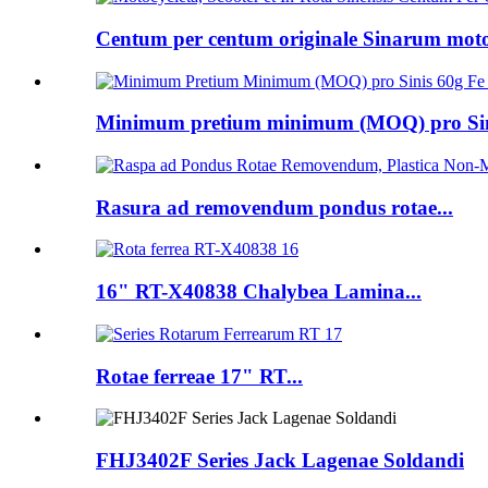
Centum per centum originale Sinarum motoc
Minimum pretium minimum (MOQ) pro Sini
Rasura ad removendum pondus rotae...
16" RT-X40838 Chalybea Lamina...
Rotae ferreae 17" RT...
FHJ3402F Series Jack Lagenae Soldandi