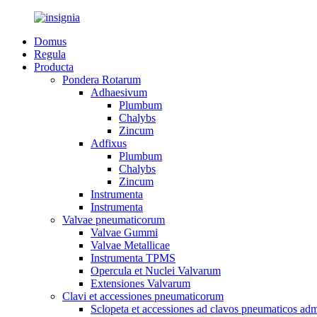
Domus
Regula
Producta
Pondera Rotarum
Adhaesivum
Plumbum
Chalybs
Zincum
Adfixus
Plumbum
Chalybs
Zincum
Instrumenta
Instrumenta
Valvae pneumaticorum
Valvae Gummi
Valvae Metallicae
Instrumenta TPMS
Opercula et Nuclei Valvarum
Extensiones Valvarum
Clavi et accessiones pneumaticorum
Sclopeta et accessiones ad clavos pneumaticos a