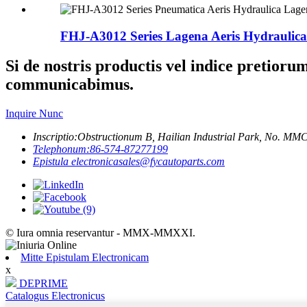
FHJ-A3012 Series Lagena Aeris Hydraulica
Si de nostris productis vel indice pretior
communicabimus.
Inquire Nunc
Inscriptio:
Obstructionum B, Hailian Industrial Park, No. MM
Telephonum:
86-574-87277199
Epistula electronica
sales@fycautoparts.com
© Iura omnia reservantur - MMX-MMXXI.
Mitte Epistulam Electronicam
x
DEPRIME
Catalogus Electronicus