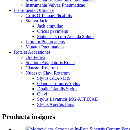
Instrumenta Valvae Pneumaticae
Instrumenta Officinae
Gruis Officinae Plicabilis
Stativa Jack
Jack ampullae
Cricus pavimenti
Statio Jack cum Acicula Salutis
Librator Pneumaticus
Mutator Pneumaticus
Rota et Accessiones
Ora Ferrea
Spatium Adaptatoris Rotae
Claustra Rotarum
Nuces et Clavi Rotarum
Stylus GLANDIS
Glandis Tumoris Stylus
Dualie Glandis Stylus
Clavi
Stylus Lavatricis MG-AFFIXAE
Stylus Apertus Finis
Producta insignes