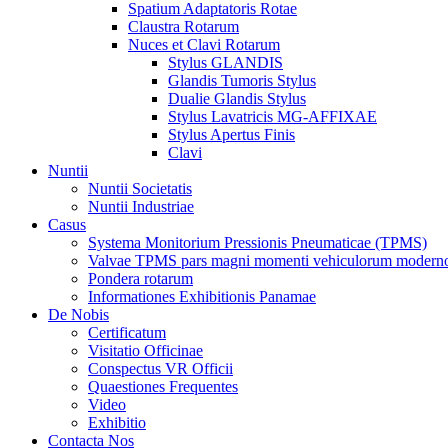
Spatium Adaptatoris Rotae
Claustra Rotarum
Nuces et Clavi Rotarum
Stylus GLANDIS
Glandis Tumoris Stylus
Dualie Glandis Stylus
Stylus Lavatricis MG-AFFIXAE
Stylus Apertus Finis
Clavi
Nuntii
Nuntii Societatis
Nuntii Industriae
Casus
Systema Monitorium Pressionis Pneumaticae (TPMS)
Valvae TPMS pars magni momenti vehiculorum moderno
Pondera rotarum
Informationes Exhibitionis Panamae
De Nobis
Certificatum
Visitatio Officinae
Conspectus VR Officii
Quaestiones Frequentes
Video
Exhibitio
Contacta Nos